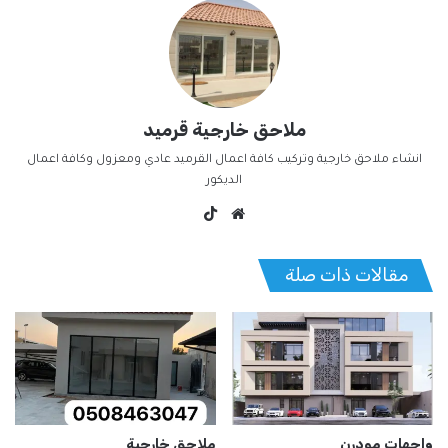
ملاحق خارجية قرميد
انشاء ملاحق خارجية وتركيب كافة اعمال القرميد عادي ومعزول وكافة اعمال
الديكور
موقع
‫TikTok
الويب
مقالات ذات صلة
واجهات مودرن
ملاحق خارجية