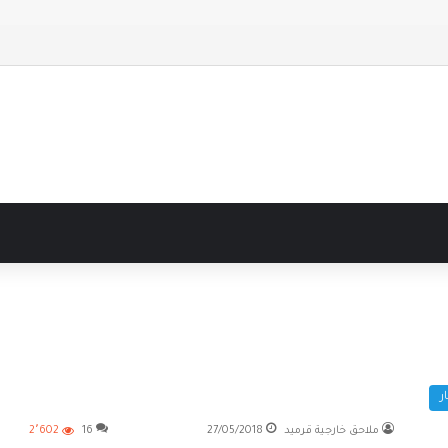
احق حديثة
ر
ملاحق خارجية قرميد
27/05/2018
16
2٬602