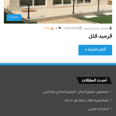
اعمالنا
ملاحق خارجية قرميد
04/01/2018
4
1٬770
قرميد فلل
أكمل القراءة »
أحدث المقالات
مختصون جميع آعمال. الترميم الداخلي والخارجي
تصاميم واجهات وملاحق حديثة
استراحة مودرن