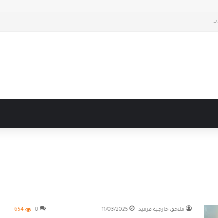
حق حديثة
ملاحق خارجية قرميد
11/03/2025
0
654