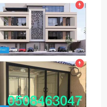
اعمالن