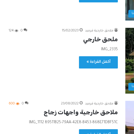
ا
ملاحق خارجية قرميد
15/02/2023
0
124
ملحق خارجي
IMG_2335
أكمل القراءة »
ا
ملاحق خارجية قرميد
23/08/2022
0
600
ملاحق خارجية واجهات زجاج
IMG_1112 89511B25-79AA-42E8-B453-868E71DBF51C