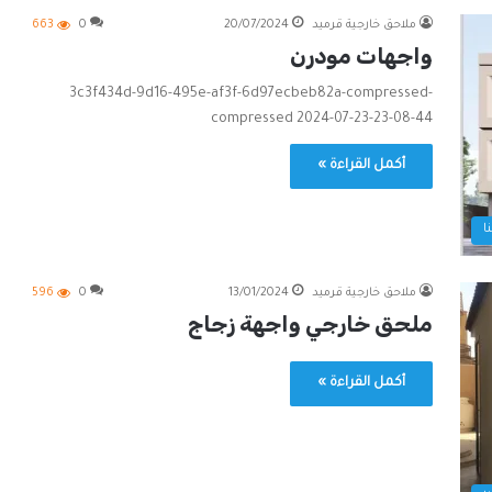
ملاحق خارجية قرميد
20/07/2024
0
663
واجهات مودرن
3c3f434d-9d16-495e-af3f-6d97ecbeb82a-compressed-
compressed 2024-07-23-23-08-44
أكمل القراءة »
ا
ملاحق خارجية قرميد
13/01/2024
0
596
ملحق خارجي واجهة زجاج
أكمل القراءة »