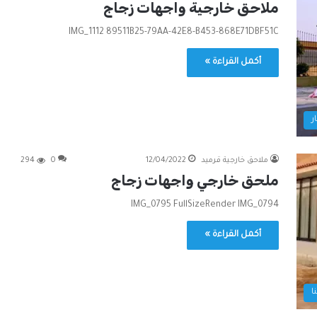
ملاحق خارجية واجهات زجاج
IMG_1112 89511B25-79AA-42E8-B453-868E71DBF51C
أكمل القراءة »
ر
ملاحق خارجية قرميد
12/04/2022
0
294
ملحق خارجي واجهات زجاج
IMG_0795 FullSizeRender IMG_0794
أكمل القراءة »
ا