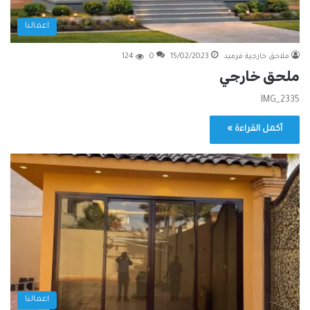
اعمالنا
ملاحق خارجية قرميد
15/02/2023
0
124
ملحق خارجي
IMG_2335
أكمل القراءة »
اعمالنا