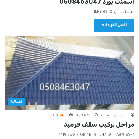
اسمنت بورد 0508463047
اسمنت بورد IMG_8340
أكمل القراءة »
اعمالنا
ملاحق خارجية قرميد
20/09/2019
3
1٬711
مراحل تركيب سقف قرميد
4719657A-792B-4BC9-B24A-3C31A87665F7