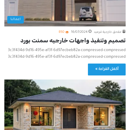
اعمالنا
ملاحق خارجية قرميد
16/07/2024
850
تصميم وتنفيذ واجهات خارجيه سمنت بورد
3c3f434d-9d16-495e-af3f-6d97ecbeb82a-compressed-compressed
3c3f434d-9d16-495e-af3f-6d97ecbeb82a-compressed-compressed
أكمل القراءة »