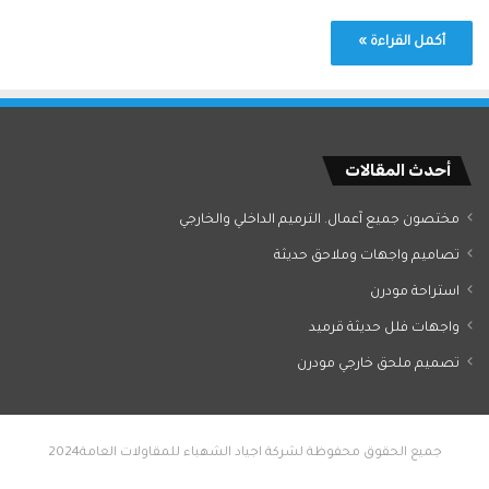
أكمل القراءة »
أحدث المقالات
مختصون جميع آعمال. الترميم الداخلي والخارجي
تصاميم واجهات وملاحق حديثة
استراحة مودرن
واجهات فلل حديثة قرميد
تصميم ملحق خارجي مودرن
جميع الحقوق محفوظة لشركة اجياد الشهباء للمقاولات العامة2024