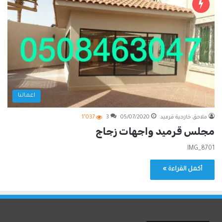
اعمالنا
ملاحق خارجية قرميد
05/07/2020
3
1٬037
مجلس قرميد واجهات زجاج
IMG_8701
أكمل القراءة »