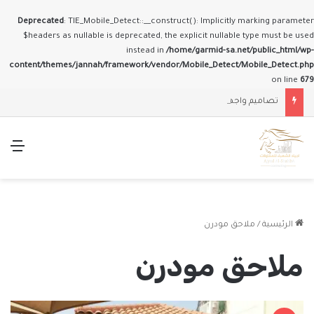
Deprecated
: TIE_Mobile_Detect::__construct(): Implicitly marking parameter
$headers as nullable is deprecated, the explicit nullable type must be used
instead in
/home/garmid-sa.net/public_html/wp-
content/themes/jannah/framework/vendor/Mobile_Detect/Mobile_Detect.php
on line
679
تصاميم واجهات وملاحق حديثة
الق
الرئيسية
/
ملاحق مودرن
ملاحق مودرن