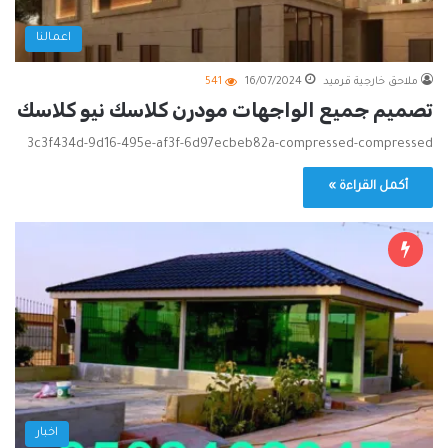
اعمالنا
ملاحق خارجية قرميد
16/07/2024
541
تصميم جميع الواجهات مودرن كلاسك نيو كلاسك
3c3f434d-9d16-495e-af3f-6d97ecbeb82a-compressed-compressed
أكمل القراءة »
اخبار