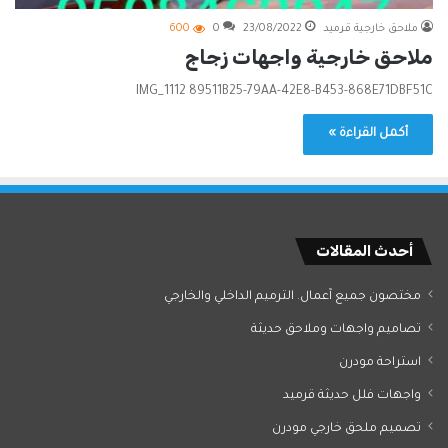
ملاحق خارجية قرميد
23/08/2022
0
600
ملاحق خارجية واجهات زجاج
IMG_1112 89511B25-79AA-42E8-B453-868E71DBF51C
أكمل القراءة »
أحدث المقالات
مختصون جميع آعمال. الترميم الداخلي والخارجي
تصاميم واجهات وملاحق حديثة
استراحة مودرن
واجهات فلل حديثة قرميد
تصميم ملحق خارجي مودرن