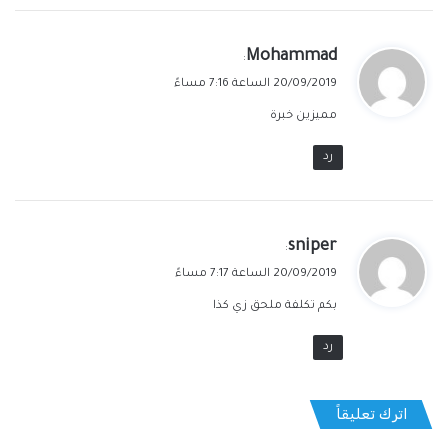
ي
Mohammad
:
ق
20/09/2019 الساعة 7:16 مساءً
و
مميزين خبرة
ل
رد
ي
sniper
:
ق
20/09/2019 الساعة 7:17 مساءً
و
بكم تكلفة ملحق زي كذا
ل
رد
اترك تعليقاً