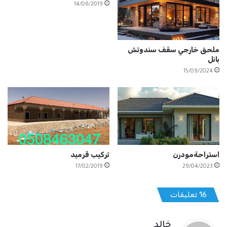
14/06/2019
ملحق خارجي سقف سندوتش
بانل
15/09/2024
استراحةمودرن
تركيب قرميد
17/02/2019
29/04/2023
‫16 تعليقات
ي
خالد
: