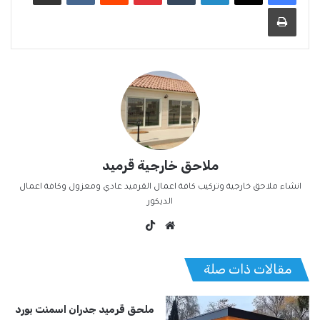
طباعة
ملاحق خارجية قرميد
انشاء ملاحق خارجية وتركيب كافة اعمال القرميد عادي ومعزول وكافة اعمال
الديكور
موق
‫TikT
ع
ok
الوي
مقالات ذات صلة
ب
ملحق قرميد جدران اسمنت بورد