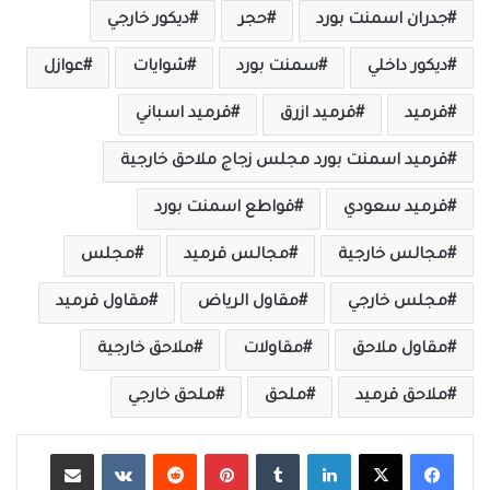
جدران اسمنت بورد
حجر
ديكور خارجي
ديكور داخلي
سمنت بورد
شوايات
عوازل
قرميد
قرميد ازرق
قرميد اسباني
قرميد اسمنت بورد مجلس زجاج ملاحق خارجية
قرميد سعودي
قواطع اسمنت بورد
مجالس خارجية
مجالس قرميد
مجلس
مجلس خارجي
مقاول الرياض
مقاول قرميد
مقاول ملاحق
مقاولات
ملاحق خارجية
ملاحق قرميد
ملحق
ملحق خارجي
لينكدإن
‏Tumblr
بينتيريست
‏Reddit
‏VKontakte
مشاركة عبر البريد