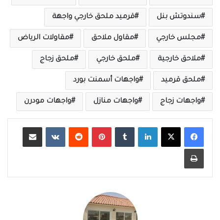
سندوتش بنل
قرميد ملحق خارجي واجهة
مجلس خارجي
مقاول ملاحق
مقاولات الرياض
ملاحق خارجية
ملحق خارجي
ملحق زجاج
ملحق قرميد
واجهات أسمنت بورد
واجهات زجاج
واجهات منازل
واجهات مودرن
لينكدإن
‏Tumblr
بينتيريست
‏Reddit
‏VKontakte
مشاركة عبر البريد
طباعة