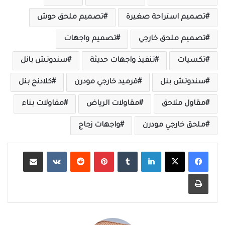
تصميم استراحة صغيرة
تصميم ملحق حوش
تصميم ملحق خارجي
تصميم واجهات
تكسيات
تنفيذ واجهات حديثة
سندوتش بانل
سندوتش بنل
قرميد خارجي مودرن
كلادنج بنل
مقاول ملاحق
مقاولات الرياض
مقاولات بناء
ملحق خارجي مودرن
واجهات زجاج
لينكدإن
‏Tumblr
بينتيريست
‏Reddit
‏VKontakte
مشاركة عبر البريد
طباعة