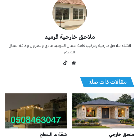
ملاحق خارجية قرميد
انشاء ملاحق خارجية وتركيب كافة اعمال القرميد عادي ومعزول وكافة اعمال
الديكور
موق
‫TikT
ع
ok
الوي
مقالات ذات صلة
ب
ملحق خارجي
شقة عا السطح