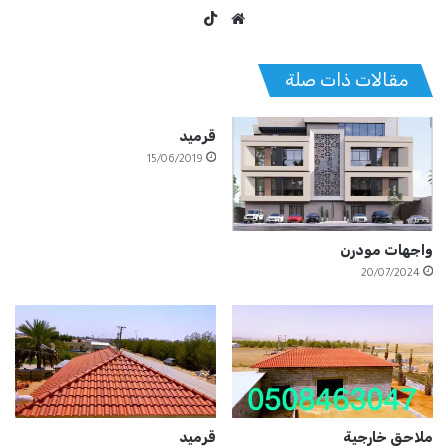
موق
‫TikT
ع
ok
الوي
مقالات ذات صلة
ب
قرميد
15/06/2019
واجهات مودرن
20/07/2024
ملاحق خارجية
قرميد