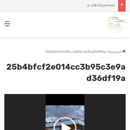
تصاميم واجهات وملاحق حديثة
الق
الرئيسية
/
25b4bfcf2e014cc3b95c3e9ad36df19a
25b4bfcf2e014cc3b95c3e9a
d36df19a
مشغل
الفيديو