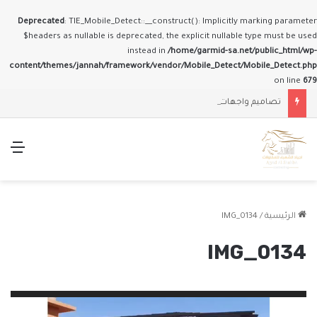
Deprecated
: TIE_Mobile_Detect::__construct(): Implicitly marking parameter
$headers as nullable is deprecated, the explicit nullable type must be used
instead in
/home/garmid-sa.net/public_html/wp-
content/themes/jannah/framework/vendor/Mobile_Detect/Mobile_Detect.php
on line
679
تصاميم واجهات وملاحق حديثة
الق
الرئيسية
/
IMG_0134
IMG_0134
مشغل
الفيديو