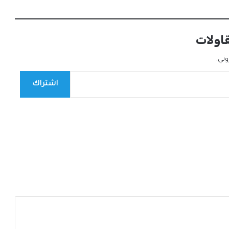
قاولات
ني.
اشتراك