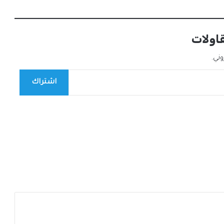
قاولات
ني.
اشتراك