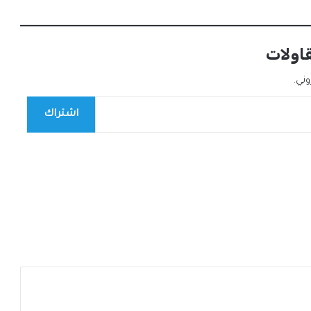
قاولات
ني.
اشتراك