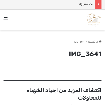
تصاميم واجهات وملاحق حديثة
الق
الرئيسية
/
IMG_3641
IMG_3641
اكتشاف المزيد من اجياد الشهباء
للمقاولات