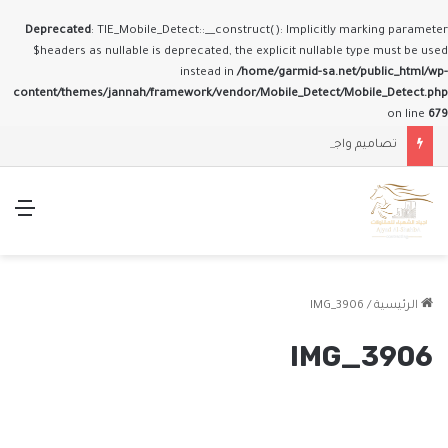
Deprecated
: TIE_Mobile_Detect::__construct(): Implicitly marking parameter
$headers as nullable is deprecated, the explicit nullable type must be used
instead in
/home/garmid-sa.net/public_html/wp-
content/themes/jannah/framework/vendor/Mobile_Detect/Mobile_Detect.php
on line
679
تصاميم واجهات وملاحق حديثة
الق
الرئيسية
/
IMG_3906
IMG_3906